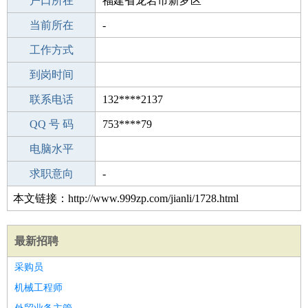
毕业学校
户口所在
本科
福建省龙岩市新罗区
所学专业
当前所在
-
-
工作经验
工作方式
9
驾 照
到岗时间
无
期望月薪
联系电话
132****2137
手机号码
QQ 号 码
132****2137
753****79
微信号码
电脑水平
132****2137
外语水平
求职意向
-
本文链接：http://www.999zp.com/jianli/1728.html
最新招聘
采购员
机械工程师