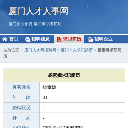
厦门人才人事网
厦门企业招聘
厦门求职者简历
首页
招聘信息
求职简历
招聘企业
当前位置：
厦门人才网招聘网
>
厦门个人求职简历
>
杨素嫣求职简
历
杨素嫣求职简历
真实姓名
杨素嫣
性 别
年 龄
女
33
出生年月
婚姻状况
1993-07-03
-
学 历
身 高
本科
-