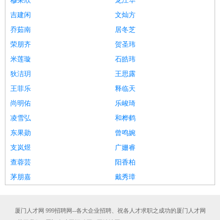
穆采欣
龙江华
吉建闲
文灿方
乔茹南
居冬芝
荣朋齐
贺圣玮
米莲璇
石皓玮
狄洁玥
王思露
王菲乐
释临天
尚明佑
乐峻琦
凌雪弘
和桦鹤
东果勋
曾鸣婉
支岚煜
广姗睿
查蓉芸
阳香柏
茅朋嘉
戴秀璋
厦门人才网 999招聘网--各大企业招聘、祝各人才求职之成功的厦门人才网