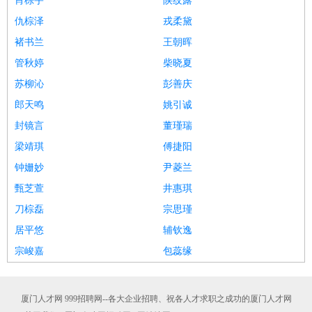
肖棕宇
陕纹露
仇棕泽
戎柔黛
褚书兰
王朝晖
管秋婷
柴晓夏
苏柳沁
彭善庆
郎天鸣
姚引诚
封镜言
董瑾瑞
梁靖琪
傅捷阳
钟姗妙
尹菱兰
甄芝萱
井惠琪
刀棕磊
宗思瑾
居平悠
辅钦逸
宗峻嘉
包蕊缘
厦门人才网 999招聘网--各大企业招聘、祝各人才求职之成功的厦门人才网