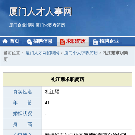
厦门人才人事网
厦门企业招聘
厦门求职者简历
首页
招聘信息
求职简历
招聘企业
当前位置：
厦门人才网招聘网
>
厦门个人求职简历
>
礼江耀求职简
历
礼江耀求职简历
真实姓名
礼江耀
性 别
年 龄
男
41
出生年月
婚姻状况
1985-03-24
-
学 历
身 高
高中
-