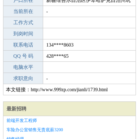
毕业学校
户口所在
广东海洋大学职业技术学院
新疆维吾尔自治区伊犁哈萨克自治州巩
所学专业
当前所在
留县
-
-
工作经验
工作方式
19
驾 照
到岗时间
B照
期望月薪
联系电话
134****8603
手机号码
QQ 号 码
134****8603
428****65
微信号码
电脑水平
134****8603
外语水平
求职意向
-
本文链接：http://www.999zp.com/jianli/1739.html
最新招聘
前端开发工程师
车险办公室销售无责底薪3200