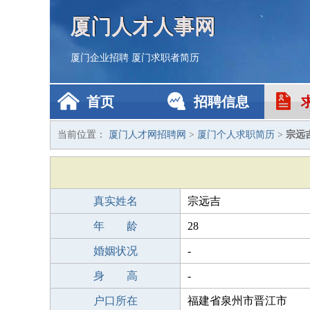
厦门人才人事网
厦门企业招聘
厦门求职者简历
首页
招聘信息
当前位置：
厦门人才网招聘网
>
厦门个人求职简历
>
宗远
真实姓名
宗远吉
年 龄
28
婚姻状况
-
身 高
-
户口所在
福建省泉州市晋江市