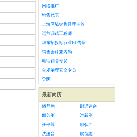
网络推广
销售代表
上海区域销售经理主管
运营调试工程师
华东招投标行业BD专家
销售会计兼内勤
电话销售专员
合规治理安全专员
导医
最新简历
滕鼎翔
尉迟建余
郎芳彤
洪新刚
任平尊
郁弘西
沈姗音
虞茵惠