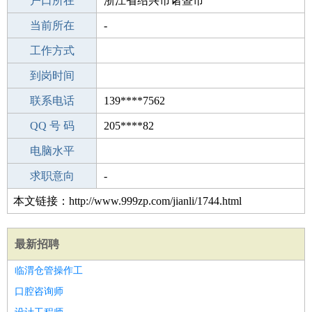
毕业学校
户口所在
南平市通讯职业技能培训学校
浙江省绍兴市诸暨市
所学专业
当前所在
-
-
工作经验
工作方式
2
驾 照
到岗时间
A照
期望月薪
联系电话
139****7562
手机号码
QQ 号 码
139****7562
205****82
微信号码
电脑水平
139****7562
外语水平
求职意向
-
本文链接：http://www.999zp.com/jianli/1744.html
最新招聘
临渭仓管操作工
口腔咨询师