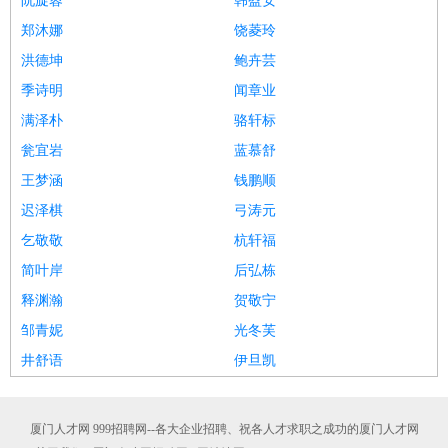
阮旋蓉
韩盈安
郑沐娜
饶菱玲
洪德坤
鲍卉芸
季诗明
闻章业
满泽朴
骆轩标
瓮宜岩
蓝慕舒
王梦涵
钱鹏顺
迟泽棋
弓涛元
乞敬敬
杭轩福
简叶岸
后弘栋
释渊瀚
贺敬宁
邹青妮
光冬芙
井舒语
伊旦凯
厦门人才网 999招聘网--各大企业招聘、祝各人才求职之成功的厦门人才网