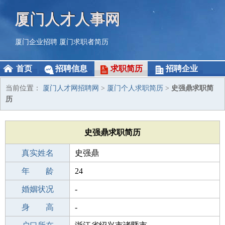
厦门人才人事网
厦门企业招聘
厦门求职者简历
首页
招聘信息
求职简历
招聘企业
当前位置：
厦门人才网招聘网
>
厦门个人求职简历
>
史强鼎求职简
历
史强鼎求职简历
真实姓名
史强鼎
性 别
年 龄
男
24
出生年月
婚姻状况
2002-11-16
-
学 历
身 高
成人教育
-