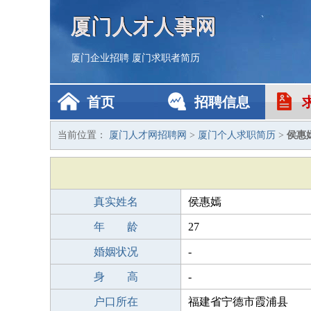
厦门人才人事网
厦门企业招聘
厦门求职者简历
首页
招聘信息
当前位置：
厦门人才网招聘网
>
厦门个人求职简历
>
侯惠
真实姓名
侯惠嫣
年 龄
27
婚姻状况
-
身 高
-
户口所在
福建省宁德市霞浦县