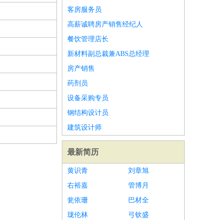
客房服务员
高薪诚聘房产销售经纪人
餐饮管理店长
新材料副总裁兼ABS总经理
房产销售
药剂员
设备采购专员
钢结构设计员
建筑设计师
最新简历
黄识青
刘章旭
右裕嘉
管博月
瓮依珊
巴材全
珑伦林
弓钦盛