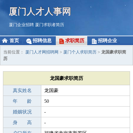
厦门人才人事网
厦门企业招聘
厦门求职者简历
首页
招聘信息
求职简历
招聘企业
当前位置：
厦门人才网招聘网
>
厦门个人求职简历
>
龙国豪求职简
历
龙国豪求职简历
真实姓名
龙国豪
性 别
年 龄
男
50
出生年月
婚姻状况
1976-10-16
-
学 历
身 高
初中
-