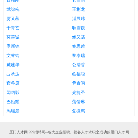
古翰刚
郭昌雨
武弥杭
王彬龙
厉又菡
湛展玮
于青玄
耿雪媛
莫善诚
鲍又菡
季新锦
鲍思茜
文睿铃
黎泰瑞
臧建华
公清香
占承达
临福聪
官谷原
尹泰闲
闻幽影
光捷圣
巴励耀
蒲倩琳
冯瑞彦
党微惠
厦门人才网 999招聘网--各大企业招聘、祝各人才求职之成功的厦门人才网