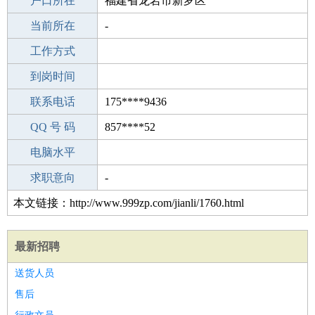
毕业学校
户口所在
承德李家营乡初级中学
福建省龙岩市新罗区
所学专业
当前所在
-
-
工作经验
工作方式
28
驾 照
到岗时间
无
期望月薪
联系电话
175****9436
手机号码
QQ 号 码
175****9436
857****52
微信号码
电脑水平
175****9436
外语水平
求职意向
-
本文链接：http://www.999zp.com/jianli/1760.html
最新招聘
送货人员
售后