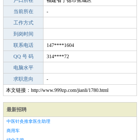
毕业学校
户口所在
职校/技校
福建省宁德市蕉城区
所学专业
当前所在
-
-
工作经验
工作方式
20
驾 照
到岗时间
C照
期望月薪
联系电话
147****1604
手机号码
QQ 号 码
147****1604
314****72
微信号码
电脑水平
147****1604
外语水平
求职意向
-
本文链接：http://www.999zp.com/jianli/1780.html
最新招聘
中医针灸推拿医生助理
商用车