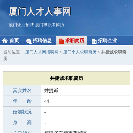
厦门人才人事网
厦门企业招聘
厦门求职者简历
首页
招聘信息
求职简历
招聘企业
当前位置：
厦门人才网招聘网
>
厦门个人求职简历
>
井捷诚求职简
历
井捷诚求职简历
真实姓名
井捷诚
性 别
年 龄
男
44
出生年月
婚姻状况
1982-10-22
-
学 历
身 高
职校/技校
-