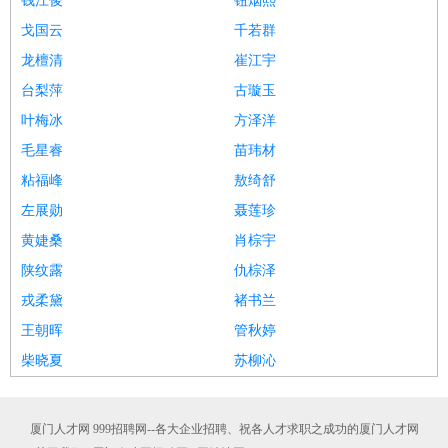
钱江俊
钮烟熙
戈国云
千若群
龙檀清
崔江宇
台梨萍
古璇玉
叶梅冰
方泽洋
毛星睿
苗玮材
粘福峰
敖绮舒
左展勋
聂莲珍
黄婕桑
肖棕宇
陕纹露
仇棕泽
戎柔黛
褚书兰
王朝晖
管秋婷
柴晓夏
苏柳沁
厦门人才网 999招聘网--各大企业招聘、祝各人才求职之成功的厦门人才网