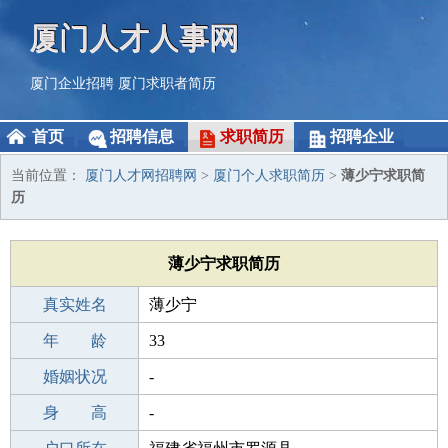
厦门人才人事网
厦门企业招聘
厦门求职者简历
首页
招聘信息
求职简历
招聘企业
当前位置：
厦门人才网招聘网
>
厦门个人求职简历
>
薄少宁求职简
历
薄少宁求职简历
真实姓名
薄少宁
性 别
年 龄
男
33
出生年月
婚姻状况
1993-12-03
-
学 历
身 高
中学
-