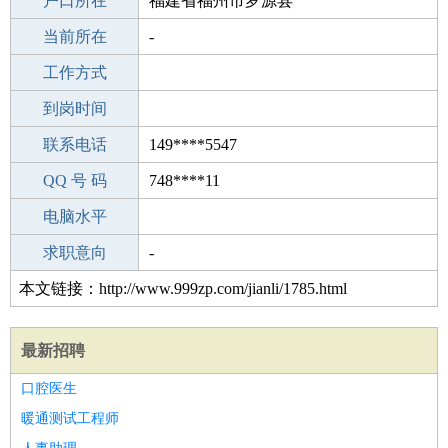
毕业学校
户口所在
中学
福建省福州市罗源县
所学专业
当前所在
-
-
工作经验
工作方式
9
驾 照
到岗时间
未知
期望月薪
联系电话
149****5547
手机号码
QQ 号 码
149****5547
748****11
微信号码
电脑水平
149****5547
外语水平
求职意向
-
本文链接：http://www.999zp.com/jianli/1785.html
最新招聘
口腔医生
暖通测试工程师