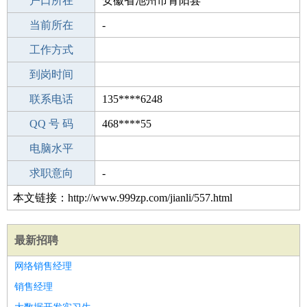
毕业学校
户口所在
中学
安徽省池州市青阳县
所学专业
当前所在
-
-
工作经验
工作方式
22
驾 照
到岗时间
未知
期望月薪
联系电话
135****6248
手机号码
QQ 号 码
135****6248
468****55
微信号码
电脑水平
135****6248
外语水平
求职意向
-
本文链接：http://www.999zp.com/jianli/557.html
最新招聘
网络销售经理
销售经理