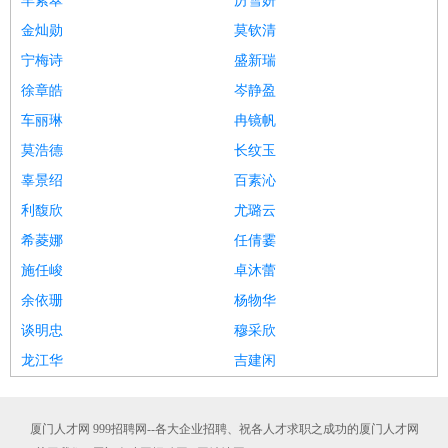
羊紫翠
厉雪妍
金灿勋
莫钦清
宁梅诗
盛新瑞
徐章皓
岑静盈
车丽琳
冉镜帆
莫浩德
长纹玉
辜景绍
百素沁
利馥欣
尤璐云
希菱娜
任倩霎
施任峻
卓沐蕾
余依珊
杨物华
谈明忠
穆采欣
龙江华
吉建闲
厦门人才网 999招聘网--各大企业招聘、祝各人才求职之成功的厦门人才网