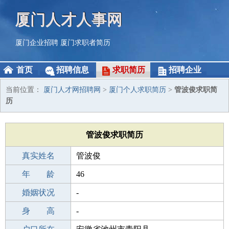
厦门人才人事网
厦门企业招聘
厦门求职者简历
首页
招聘信息
求职简历
招聘企业
当前位置：
厦门人才网招聘网
>
厦门个人求职简历
>
管波俊求职简
历
管波俊求职简历
真实姓名
管波俊
性 别
年 龄
男
46
出生年月
婚姻状况
1980-01-22
-
学 历
身 高
中学
-