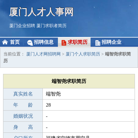
厦门人才人事网
厦门企业招聘
厦门求职者简历
首页
招聘信息
求职简历
招聘企业
当前位置：
厦门人才网招聘网
>
厦门个人求职简历
>
端智尧求职简
历
端智尧求职简历
真实姓名
端智尧
性 别
年 龄
男
28
出生年月
婚姻状况
1998-09-07
-
学 历
身 高
中专
-