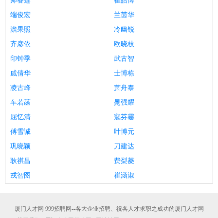
师睿莲
崔皓博
端俊宏
兰茵华
澹果照
冷幽锐
齐彦依
欧晓枝
印钟季
武古智
戚倩华
士博栋
凌古峰
萧舟泰
车若菡
晁强耀
屈忆清
寇芬霎
傅雪诚
叶博元
巩晓颖
刀建达
耿祺昌
费梨菱
戎智图
崔涵淑
厦门人才网 999招聘网--各大企业招聘、祝各人才求职之成功的厦门人才网