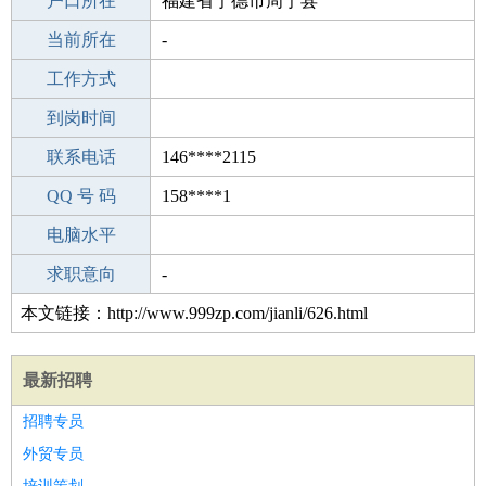
毕业学校
户口所在
上海第二轻工业大学
福建省宁德市周宁县
所学专业
当前所在
-
-
工作经验
工作方式
4
驾 照
到岗时间
B照
期望月薪
联系电话
146****2115
手机号码
QQ 号 码
146****2115
158****1
微信号码
电脑水平
146****2115
外语水平
求职意向
-
本文链接：http://www.999zp.com/jianli/626.html
最新招聘
招聘专员
外贸专员