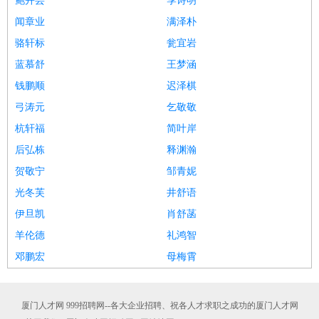
鲍卉芸
季诗明
闻章业
满泽朴
骆轩标
瓮宜岩
蓝慕舒
王梦涵
钱鹏顺
迟泽棋
弓涛元
乞敬敬
杭轩福
简叶岸
后弘栋
释渊瀚
贺敬宁
邹青妮
光冬芙
井舒语
伊旦凯
肖舒菡
羊伦德
礼鸿智
邓鹏宏
母梅霄
厦门人才网 999招聘网--各大企业招聘、祝各人才求职之成功的厦门人才网