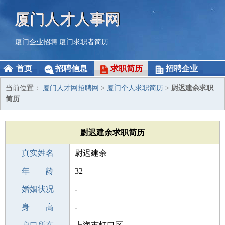
厦门人才人事网
厦门企业招聘
厦门求职者简历
首页
招聘信息
求职简历
招聘企业
当前位置：
厦门人才网招聘网
>
厦门个人求职简历
>
尉迟建余求职
简历
尉迟建余求职简历
真实姓名
尉迟建余
性 别
年 龄
男
32
出生年月
婚姻状况
1994-12-01
-
学 历
身 高
职校/技校
-