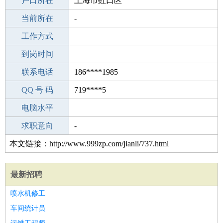
毕业学校
户口所在
职校/技校
上海市虹口区
所学专业
当前所在
-
-
工作经验
工作方式
8
驾 照
到岗时间
未知
期望月薪
联系电话
186****1985
手机号码
QQ 号 码
186****1985
719****5
微信号码
电脑水平
186****1985
外语水平
求职意向
-
本文链接：http://www.999zp.com/jianli/737.html
最新招聘
喷水机修工
车间统计员