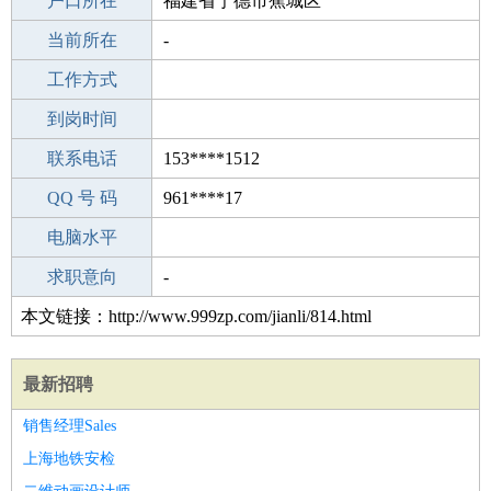
毕业学校
户口所在
中学
福建省宁德市蕉城区
所学专业
当前所在
-
-
工作经验
工作方式
25
驾 照
到岗时间
C照
期望月薪
联系电话
153****1512
手机号码
QQ 号 码
153****1512
961****17
微信号码
电脑水平
153****1512
外语水平
求职意向
-
本文链接：http://www.999zp.com/jianli/814.html
最新招聘
销售经理Sales
上海地铁安检