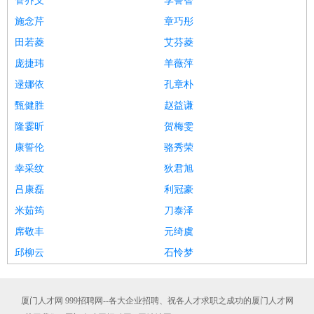
管乔义
李誓智
施念芹
章巧彤
田若菱
艾芬菱
庞捷玮
羊薇萍
逯娜依
孔章朴
甄健胜
赵益谦
隆霎昕
贺梅雯
康誓伦
骆秀荣
幸采纹
狄君旭
吕康磊
利冠豪
米茹筠
刀泰泽
席敬丰
元绮虞
邱柳云
石怜梦
厦门人才网 999招聘网--各大企业招聘、祝各人才求职之成功的厦门人才网