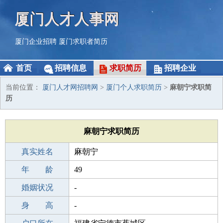
厦门人才人事网
厦门企业招聘
厦门求职者简历
首页
招聘信息
求职简历
招聘企业
当前位置：
厦门人才网招聘网
>
厦门个人求职简历
>
麻朝宁求职简
历
麻朝宁求职简历
真实姓名
麻朝宁
性 别
年 龄
男
49
出生年月
婚姻状况
1977-08-28
-
学 历
身 高
中学
-