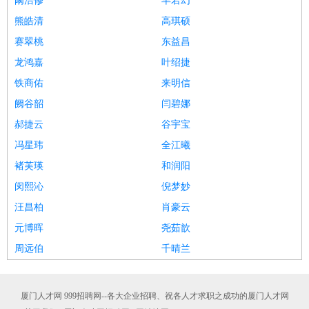
阚浩修
羊若幻
熊皓清
高琪硕
赛翠桃
东益昌
龙鸿嘉
叶绍捷
铁商佑
来明信
阙谷韶
闫碧娜
郝捷云
谷宇宝
冯星玮
全江曦
褚芙瑛
和润阳
闵熙沁
倪梦妙
汪昌柏
肖豪云
元博晖
尧茹歆
周远伯
千晴兰
厦门人才网 999招聘网--各大企业招聘、祝各人才求职之成功的厦门人才网