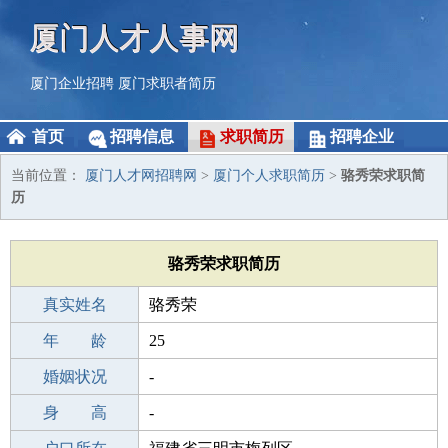
厦门人才人事网
厦门企业招聘
厦门求职者简历
首页
招聘信息
求职简历
招聘企业
当前位置：
厦门人才网招聘网
>
厦门个人求职简历
>
骆秀荣求职简
历
骆秀荣求职简历
真实姓名
骆秀荣
性 别
年 龄
男
25
出生年月
婚姻状况
2001-10-24
-
学 历
身 高
职校/技校
-