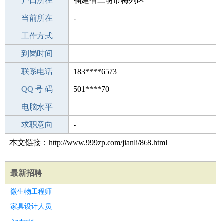
毕业学校
户口所在
湖南师范大学职业技术学院数控模具中
福建省三明市梅列区
所学专业
当前所在
心
-
-
工作经验
工作方式
2
驾 照
到岗时间
A照
期望月薪
联系电话
183****6573
手机号码
QQ 号 码
183****6573
501****70
微信号码
电脑水平
183****6573
外语水平
求职意向
-
本文链接：http://www.999zp.com/jianli/868.html
最新招聘
微生物工程师
家具设计人员