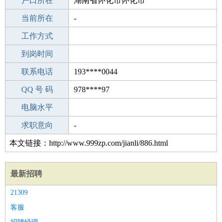
毕业学校
户口所在
南平金坑中学
湖南省怀化市怀化市
所学专业
当前所在
-
-
工作经验
工作方式
15
驾 照
到岗时间
未知
期望月薪
联系电话
193****0044
手机号码
QQ 号 码
193****0044
978****97
微信号码
电脑水平
193****0044
外语水平
求职意向
-
本文链接：http://www.999zp.com/jianli/886.html
最新招聘
21309
客服