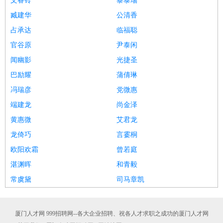
文睿铃
黎泰瑞
臧建华
公清香
占承达
临福聪
官谷原
尹泰闲
闻幽影
光捷圣
巴励耀
蒲倩琳
冯瑞彦
党微惠
端建龙
尚金泽
黄惠微
艾君龙
龙倚巧
言霎桐
欧阳欢霜
曾若庭
湛渊晖
和青毅
常虞黛
司马章凯
厦门人才网 999招聘网--各大企业招聘、祝各人才求职之成功的厦门人才网