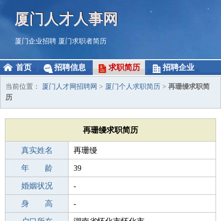
厦门人才人事网
厦门企业招聘
厦门求职者简历
首页
招聘信息
求职简历
招聘企业
当前位置：
厦门人才网招聘网
>
厦门个人求职简历
>
再珊缦求职简
历
再珊缦求职简历
真实姓名
再珊缦
性 别
年 龄
女
39
出生年月
婚姻状况
1987-12-11
-
学 历
身 高
初中
-