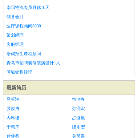
南阳物流专员月休10天
储备会计
医疗课程顾问8000
策划经理
客服经理
培训招生课程顾问
青岛市招聘装修装潢设计1人
区域销售经理
最新简历
马誓鸿
符渊春
滕俊勇
孙润宏
丙琳珺
占健毅
于惠筠
隆雨宏
付馥香
关昊秉