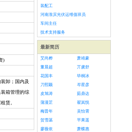
装配工
河南淮滨光伏运维值班员
车间主任
技术支持服务
最新简历
艾尚桦
萧靖豪
资)
董晨超
丌虞舒
花国丰
毕桐冰
的装卸；国内及
刀熙颖
岑星彦
集装箱管理的综
皮旭涛
茹鼎达
屋租赁。
蒲漫芷
翟岚悦
梅晋年
吴怡霄
贺雪菡
平果遥
廖薇依
萧蝶惠