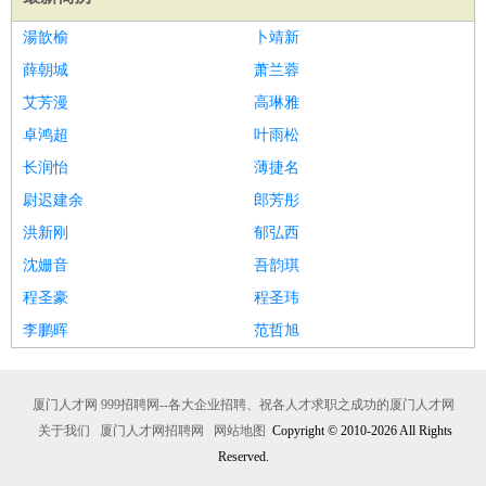
湯歆榆
卜靖新
薛朝城
萧兰蓉
艾芳漫
高琳雅
卓鸿超
叶雨松
长润怡
薄捷名
尉迟建余
郎芳彤
洪新刚
郁弘西
沈姗音
吾韵琪
程圣豪
程圣玮
李鹏晖
范哲旭
厦门人才网 999招聘网--各大企业招聘、祝各人才求职之成功的厦门人才网
关于我们
厦门人才网招聘网
网站地图
Copyright © 2010-2026 All Rights
Reserved.