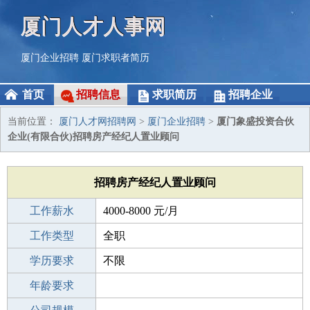
厦门人才人事网
厦门企业招聘
厦门求职者简历
首页
招聘信息
求职简历
招聘企业
当前位置：
厦门人才网招聘网
>
厦门企业招聘
>
厦门象盛投资合伙
企业(有限合伙)招聘房产经纪人置业顾问
招聘房产经纪人置业顾问
工作薪水
4000-8000 元/月
招聘人数
工作类型
若干
全职
性别要求
学历要求
-
不限
工作经验
年龄要求
不限