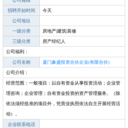
工作地点
公司规模
厦门同安区
招聘开始时间
公司电话
今天
招聘结束时间
公司地址
2021-10-21
一级分类
房地产|建筑|装修
二级分类
三级分类
房地产
房产经纪人
公司福利：
其他行业
公司名称
厦门象盛投资合伙企业(有限合伙)
公司介绍：
公司类型
有限合伙企业
经营范围：一般项目：以自有资金从事投资活动；企业管
理咨询；企业管理；自有资金投资的资产管理服务。（除
依法须经批准的项目外，凭营业执照依法自主开展经营活
动）。
企业联系电话