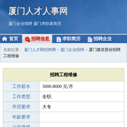
厦门人才人事网
厦门企业招聘
厦门求职者简历
首页
招聘信息
求职简历
招聘企业
当前位置：
厦门人才网招聘网
>
厦门企业招聘
>
厦门建发股份招聘
工程维修
招聘工程维修
工作薪水
5000-8000 元/月
招聘人数
工作类型
1人
全职
性别要求
学历要求
-
大专
工作经验
年龄要求
3-5年