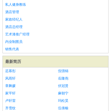
私人健身教练
酒店管理
家政经纪人
酒店总经理
艺术漆推广经理
内业制图员
销售代表
最新简历
迟慕彤
倪强锦
风雨轩
岳隆尧
章舞媛
伏冠贤
家平轩
麻朝宁
卢轩雷
玛松昊
齐雪纹
伍倩榆