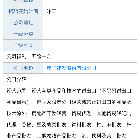
工作地点
公司规模
厦门同安区
招聘开始时间
公司电话
昨天
招聘结束时间
公司地址
2021-10-25
一级分类
二级分类
三级分类
公司福利：五险一金
其他行业
公司名称
厦门建发股份有限公司
公司介绍：
公司类型
其他股份有限公司(上市)
经营范围：经营各类商品和技术的进出口（不另附进出口
商品目录），但国家限定公司经营或禁止进出口的商品及
技术除外；房地产开发经营；贸易代理；其他贸易经纪与
代理；谷物、豆及薯类批发；饲料批发；棉、麻批发；林
业产品批发；其他农牧产品批发；酒、饮料及茶叶批发；