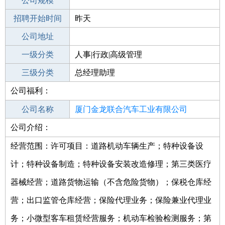
工作地点
公司规模
厦门同安区
招聘开始时间
公司电话
昨天
招聘结束时间
公司地址
2022-11-30
一级分类
人事|行政|高级管理
二级分类
三级分类
高级管理
总经理助理
公司福利：
其他行业
设计
公司名称
厦门金龙联合汽车工业有限公司
公司介绍：
公司类型
有限责任公司(非自然人投资或控股的法
人独资)
经营范围：许可项目：道路机动车辆生产；特种设备设
计；特种设备制造；特种设备安装改造修理；第三类医疗
器械经营；道路货物运输（不含危险货物）；保税仓库经
营；出口监管仓库经营；保险代理业务；保险兼业代理业
务；小微型客车租赁经营服务；机动车检验检测服务；第