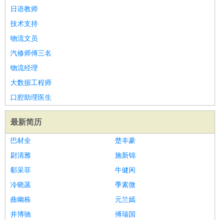
日语教师
技术支持
物流文员
汽修师傅三名
物流经理
大数据工程师
口腔助理医生
最新简历
巴材全
楚丰豪
尉清雅
施新锦
郗采菲
牛健闲
冷晓菡
季素微
曲幽栋
元兰嫣
井博驰
傅瑞国