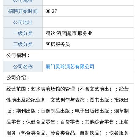
工作地点
公司规模
厦门翔安区
招聘开始时间
公司电话
08-27
招聘结束时间
公司地址
2022-02-27
一级分类
餐饮|酒店|超市|服务业
二级分类
三级分类
酒店
客房服务员
公司福利：
其他行业
二星级及以下/经济
公司名称
厦门灵玲演艺有限公司
公司介绍：
公司类型
有限责任公司(自然人投资或控股)
经营范围：艺术表演场馆的管理（不含文艺演出）；经营
性演出及经纪业务；文艺创作与表演；图书出版；报纸出
版；期刊出版；音像制品出版；电子出版物出版；烟草制
品零售；保健食品零售；百货零售；其他综合零售；正餐
服务（热食类食品、冷食类食品、自制饮品）；快餐服务