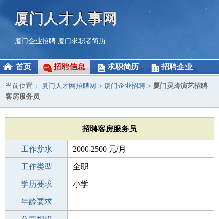
厦门人才人事网
厦门企业招聘
厦门求职者简历
首页
招聘信息
求职简历
招聘企业
当前位置：
厦门人才网招聘网
>
厦门企业招聘
>
厦门灵玲演艺招聘
客房服务员
招聘客房服务员
工作薪水
2000-2500 元/月
招聘人数
工作类型
4人
全职
性别要求
学历要求
-
小学
工作经验
年龄要求
不限