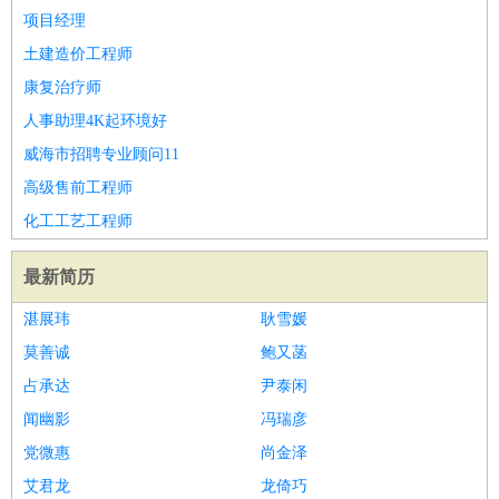
项目经理
土建造价工程师
康复治疗师
人事助理4K起环境好
威海市招聘专业顾问11
高级售前工程师
化工工艺工程师
最新简历
湛展玮
耿雪媛
莫善诚
鲍又菡
占承达
尹泰闲
闻幽影
冯瑞彦
党微惠
尚金泽
艾君龙
龙倚巧