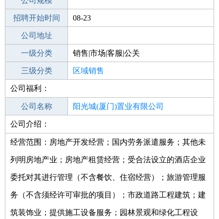
工作地点
公司规模
厦门集美区
招聘开始时间
公司电话
08-23
招聘结束时间
公司地址
2021-10-01
一级分类
销售|市场|客服|公关
二级分类
三级分类
销售
区域销售
公司福利：
其他行业
公司名称
阳光城(厦门)置业有限公司
公司介绍：
公司类型
有限责任公司(自然人投资或控股的法人
独资)
经营范围：房地产开发经营；国内劳务派遣服务；其他未
列明房地产业；房地产租赁经营；受合法设立的酒店企业
委托对其进行管理（不含餐饮、住宿经营）；旅游管理服
务（不含须经许可审批的项目）；市政道路工程建筑；建
筑装饰业；提供施工设备服务；园林景观和绿化工程设