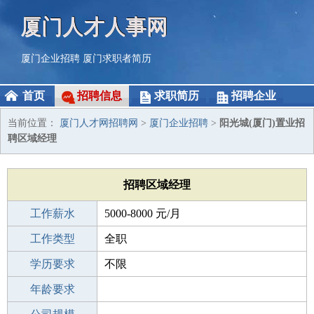
厦门人才人事网
厦门企业招聘
厦门求职者简历
首页
招聘信息
求职简历
招聘企业
当前位置：
厦门人才网招聘网
>
厦门企业招聘
>
阳光城(厦门)置业招
聘区域经理
招聘区域经理
工作薪水
5000-8000 元/月
招聘人数
工作类型
1人
全职
性别要求
学历要求
-
不限
工作经验
年龄要求
1-3年