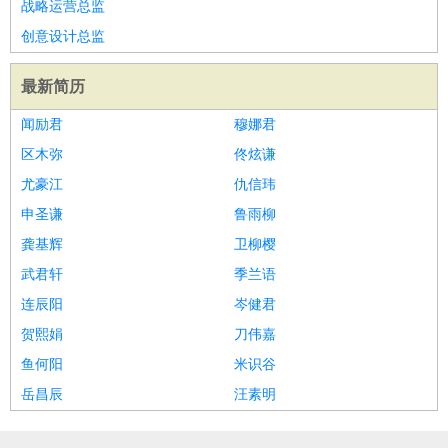
战略运营总监
创意设计总监
最新简历
闻励君
穆娜君
区木弥
佟炫谦
尤豪江
仇信玮
申圣谦
鲁雨柳
龚基辉
卫柳樱
武君轩
季兰语
连辰阳
岑健君
贺熙娟
刀伟嘉
鱼何阳
米识谷
岳昌辰
汪素明