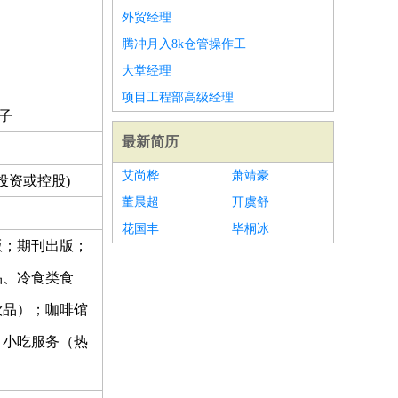
外贸经理
腾冲月入8k仓管操作工
大堂经理
项目工程部高级经理
电子
最新简历
艾尚桦
萧靖豪
投资或控股)
董晨超
丌虞舒
花国丰
毕桐冰
版；期刊出版；
品、冷食类食
饮品）；咖啡馆
；小吃服务（热