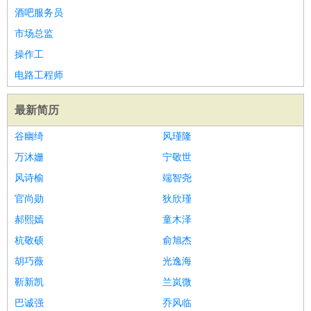
酒吧服务员
市场总监
操作工
电路工程师
最新简历
谷幽绮
风瑾隆
万沐姗
宁敬世
风诗榆
端智尧
官尚勋
狄欣瑾
郝熙嫣
童木泽
杭敬硕
俞旭杰
胡巧薇
光逸海
靳新凯
兰岚微
巴诚强
乔风临