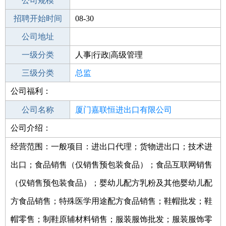
工作地点
公司规模
厦门同安区
招聘开始时间
公司电话
08-30
招聘结束时间
公司地址
2021-10-08
一级分类
人事|行政|高级管理
二级分类
三级分类
高级管理
总监
公司福利：
其他行业
公司名称
厦门嘉联恒进出口有限公司
公司介绍：
公司类型
有限责任公司(自然人投资或控股)
经营范围：一般项目：进出口代理；货物进出口；技术进
出口；食品销售（仅销售预包装食品）；食品互联网销售
（仅销售预包装食品）；婴幼儿配方乳粉及其他婴幼儿配
方食品销售；特殊医学用途配方食品销售；鞋帽批发；鞋
帽零售；制鞋原辅材料销售；服装服饰批发；服装服饰零