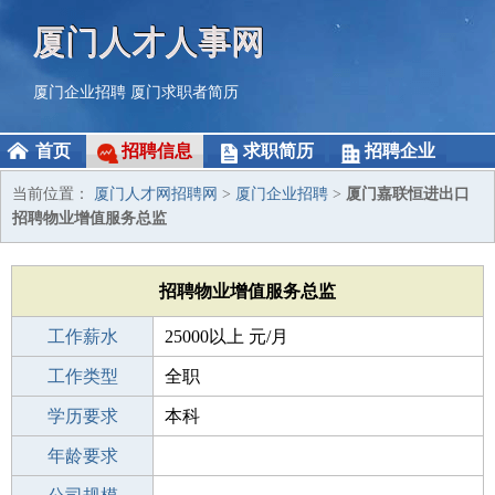
厦门人才人事网
厦门企业招聘
厦门求职者简历
首页
招聘信息
求职简历
招聘企业
当前位置：
厦门人才网招聘网
>
厦门企业招聘
>
厦门嘉联恒进出口
招聘物业增值服务总监
招聘物业增值服务总监
工作薪水
25000以上 元/月
招聘人数
工作类型
1人
全职
性别要求
学历要求
-
本科
工作经验
年龄要求
不限