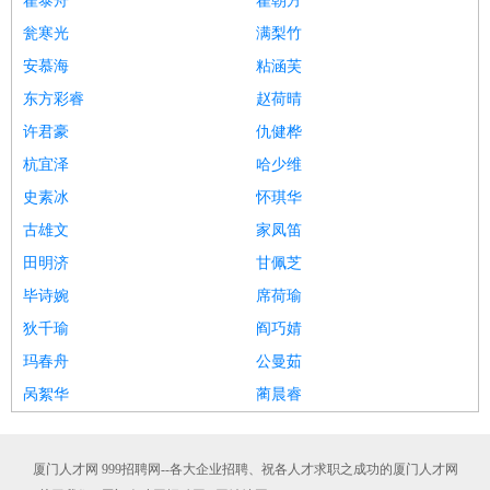
翟泰舟
翟朝方
瓮寒光
满梨竹
安慕海
粘涵芙
东方彩睿
赵荷晴
许君豪
仇健桦
杭宜泽
哈少维
史素冰
怀琪华
古雄文
家凤笛
田明济
甘佩芝
毕诗婉
席荷瑜
狄千瑜
阎巧婧
玛春舟
公曼茹
呙絮华
蔺晨睿
厦门人才网 999招聘网--各大企业招聘、祝各人才求职之成功的厦门人才网