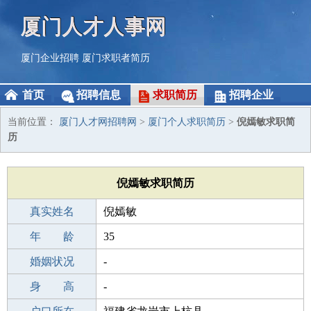
厦门人才人事网
厦门企业招聘
厦门求职者简历
首页
招聘信息
求职简历
招聘企业
当前位置：
厦门人才网招聘网
>
厦门个人求职简历
>
倪嫣敏求职简
历
倪嫣敏求职简历
真实姓名
倪嫣敏
性 别
年 龄
女
35
出生年月
婚姻状况
1991-03-23
-
学 历
身 高
初中
-