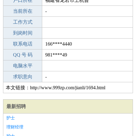
毕业学校
户口所在
沙田乡五里堆初级中学
福建省龙岩市上杭县
所学专业
当前所在
-
-
工作经验
工作方式
12
驾 照
到岗时间
A照
期望月薪
联系电话
166****4440
手机号码
QQ 号 码
166****4440
981****49
微信号码
电脑水平
166****4440
外语水平
求职意向
-
本文链接：http://www.999zp.com/jianli/1694.html
最新招聘
护士
理财经理