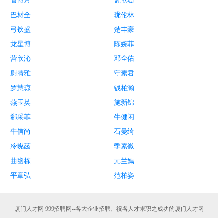
管博月
瓮依珊
巴材全
珑伦林
弓钦盛
楚丰豪
龙星博
陈婉菲
营欣沁
邓全佑
尉清雅
守素君
罗慧琼
钱柏瀚
燕玉英
施新锦
郗采菲
牛健闲
牛信尚
石曼绮
冷晓菡
季素微
曲幽栋
元兰嫣
平章弘
范柏姿
厦门人才网 999招聘网--各大企业招聘、祝各人才求职之成功的厦门人才网