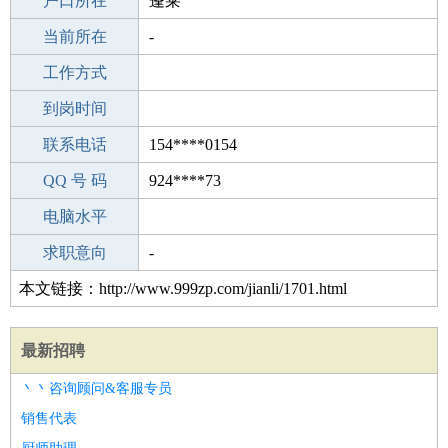
毕业学校
户口所在
高中
蓬莱
所学专业
当前所在
-
-
工作经验
工作方式
9
驾 照
到岗时间
C照
期望月薪
联系电话
154****0154
手机号码
QQ 号 码
154****0154
924****73
微信号码
电脑水平
154****0154
外语水平
求职意向
-
本文链接：http://www.999zp.com/jianli/1701.html
最新招聘
丶丶咨询顾问&客服专员
销售代表