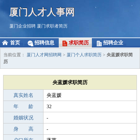
厦门人才人事网
厦门企业招聘
厦门求职者简历
首页
招聘信息
求职简历
招聘企业
当前位置：
厦门人才网招聘网
>
厦门个人求职简历
>
央蓝媛求职简
历
央蓝媛求职简历
真实姓名
央蓝媛
性 别
年 龄
女
32
出生年月
婚姻状况
1994-05-21
-
学 历
身 高
高中
-