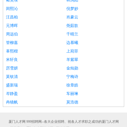
褚芙瑛
和润阳
闵熙沁
倪梦妙
汪昌柏
肖豪云
元博晖
尧茹歆
周远伯
千晴兰
管柳嘉
边慕曦
辜熙楷
上宛菲
米轩良
羊紫翠
厉雪妍
金灿勋
莫钦清
宁梅诗
盛新瑞
徐章皓
岑静盈
车丽琳
冉镜帆
莫浩德
厦门人才网 999招聘网--各大企业招聘、祝各人才求职之成功的厦门人才网