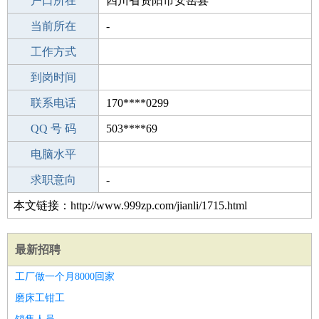
毕业学校
户口所在
本科
四川省资阳市安岳县
所学专业
当前所在
-
-
工作经验
工作方式
27
驾 照
到岗时间
C照
期望月薪
联系电话
170****0299
手机号码
QQ 号 码
170****0299
503****69
微信号码
电脑水平
170****0299
外语水平
求职意向
-
本文链接：http://www.999zp.com/jianli/1715.html
最新招聘
工厂做一个月8000回家
磨床工钳工