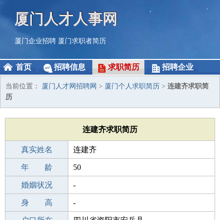
厦门人才人事网
厦门企业招聘
厦门求职者简历
首页
招聘信息
求职简历
招聘企业
当前位置：
厦门人才网招聘网
>
厦门个人求职简历
>
连建齐求职简
历
连建齐求职简历
真实姓名
连建齐
性 别
年 龄
男
50
出生年月
婚姻状况
1976-04-08
-
学 历
身 高
本科
-