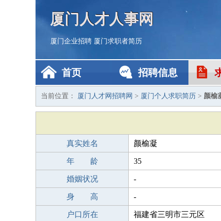
厦门人才人事网
厦门企业招聘
厦门求职者简历
首页
招聘信息
当前位置：
厦门人才网招聘网
>
厦门个人求职简历
>
颜榆
真实姓名
颜榆凝
年 龄
35
婚姻状况
-
身 高
-
户口所在
福建省三明市三元区