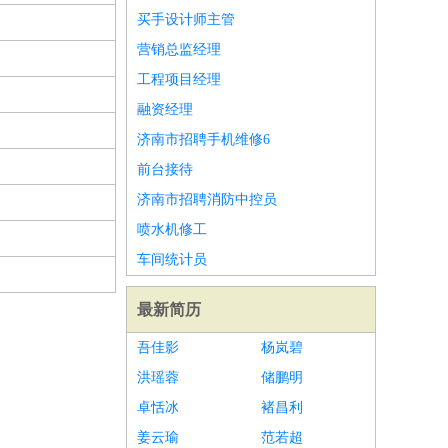
买手设计师主管
营销总监经理
工程项目经理
融资经理
济南市招聘手机维修6
前台接待
济南市招聘消防中控员
喷水机修工
车间统计员
最新简历
吾佳影
杨岚碧
洪瑶蓉
储鹏明
卓恬冰
褚昌利
姜云瑜
范若超