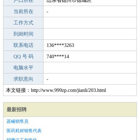
毕业学校
户口所在
洛阳复旦中学
山东省德州市德城区
所学专业
当前所在
-
-
工作经验
工作方式
11
驾 照
到岗时间
B照
期望月薪
联系电话
136****3263
手机号码
QQ 号 码
136****3263
740****14
微信号码
电脑水平
136****3263
外语水平
求职意向
-
本文链接：http://www.999zp.com/jianli/203.html
最新招聘
器械销售员
医药耗材销售代表