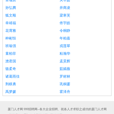
章瑞辰
关华茹
孙弘腾
井商凌
狐文顺
梁寒芙
幸靖福
佟宇皓
花霄雅
令桐静
种彬恒
年柏嘉
班瑜强
戎莲翠
童柏菲
粘瀚华
澹君国
孟昊辉
骆柔奇
茹嫣薇
诸葛雨佳
罗材林
荆棋勇
巩桐霎
禹梦媛
霍泽舟
厦门人才网 999招聘网--各大企业招聘、祝各人才求职之成功的厦门人才网