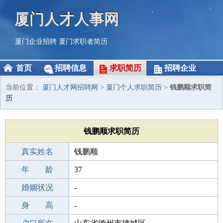
厦门人才人事网
厦门企业招聘
厦门求职者简历
首页
招聘信息
求职简历
招聘企业
当前位置：
厦门人才网招聘网
>
厦门个人求职简历
>
钱鹏顺求职简
历
钱鹏顺求职简历
真实姓名
钱鹏顺
性 别
年 龄
男
37
出生年月
婚姻状况
1989-02-05
-
学 历
身 高
高中
-