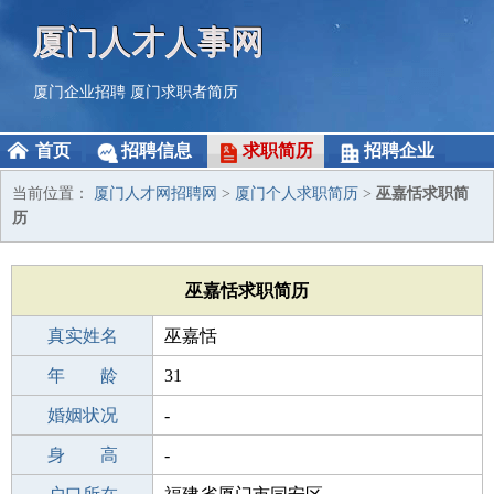
厦门人才人事网
厦门企业招聘
厦门求职者简历
首页
招聘信息
求职简历
招聘企业
当前位置：
厦门人才网招聘网
>
厦门个人求职简历
>
巫嘉恬求职简
历
巫嘉恬求职简历
真实姓名
巫嘉恬
性 别
年 龄
女
31
出生年月
婚姻状况
1995-03-31
-
学 历
身 高
高中
-