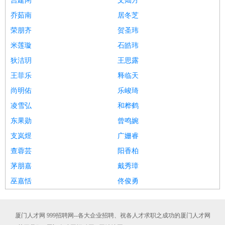
吉建闲
文灿方
乔茹南
居冬芝
荣朋齐
贺圣玮
米莲璇
石皓玮
狄洁玥
王思露
王菲乐
释临天
尚明佑
乐峻琦
凌雪弘
和桦鹤
东果勋
曾鸣婉
支岚煜
广姗睿
查蓉芸
阳香柏
茅朋嘉
戴秀璋
巫嘉恬
佟俊勇
厦门人才网 999招聘网--各大企业招聘、祝各人才求职之成功的厦门人才网