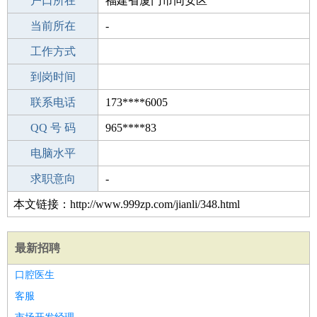
毕业学校
户口所在
抚顺第七高级中学
福建省厦门市同安区
所学专业
当前所在
-
-
工作经验
工作方式
7
驾 照
到岗时间
C照
期望月薪
联系电话
173****6005
手机号码
QQ 号 码
173****6005
965****83
微信号码
电脑水平
173****6005
外语水平
求职意向
-
本文链接：http://www.999zp.com/jianli/348.html
最新招聘
口腔医生
客服