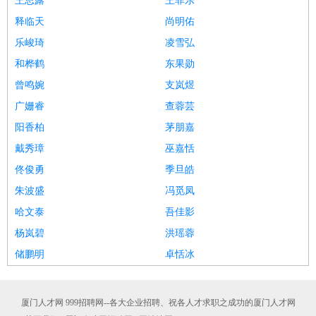
王思露
王菲乐
释临天
尚明佑
乐峻琦
凌雪弘
和桦鹤
东果勋
曾鸣婉
支岚煜
广姗睿
查蓉芸
阳香柏
茅朋嘉
戴秀璋
巫嘉恬
佟俊勇
季旦皓
朱波盛
冯觅凤
哈文泰
吾佳影
杨岚碧
洪瑶蓉
储鹏明
卓恬冰
厦门人才网 999招聘网--各大企业招聘、祝各人才求职之成功的厦门人才网