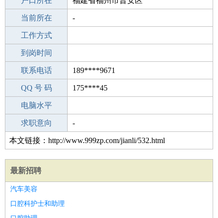
毕业学校
户口所在
成人教育
福建省福州市晋安区
所学专业
当前所在
-
-
工作经验
工作方式
26
驾 照
到岗时间
B照
期望月薪
联系电话
189****9671
手机号码
QQ 号 码
189****9671
175****45
微信号码
电脑水平
189****9671
外语水平
求职意向
-
本文链接：http://www.999zp.com/jianli/532.html
最新招聘
汽车美容
口腔科护士和助理