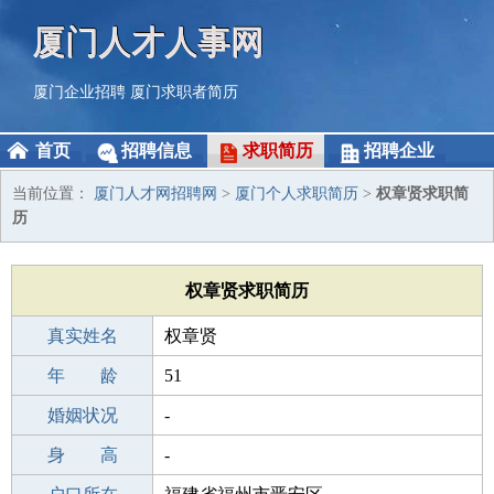
厦门人才人事网
厦门企业招聘
厦门求职者简历
首页
招聘信息
求职简历
招聘企业
当前位置：
厦门人才网招聘网
>
厦门个人求职简历
>
权章贤求职简
历
权章贤求职简历
真实姓名
权章贤
性 别
年 龄
男
51
出生年月
婚姻状况
1975-03-14
-
学 历
身 高
成人教育
-