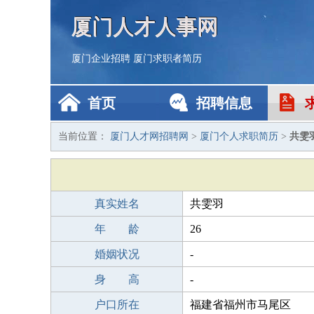
厦门人才人事网
厦门企业招聘
厦门求职者简历
首页
招聘信息
当前位置：
厦门人才网招聘网
>
厦门个人求职简历
>
共雯
真实姓名
共雯羽
年 龄
26
婚姻状况
-
身 高
-
户口所在
福建省福州市马尾区