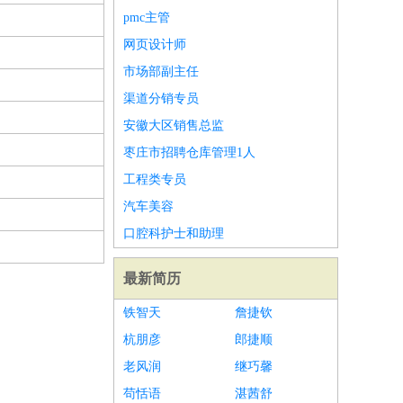
pmc主管
网页设计师
市场部副主任
渠道分销专员
安徽大区销售总监
枣庄市招聘仓库管理1人
工程类专员
汽车美容
口腔科护士和助理
最新简历
铁智天
詹捷钦
杭朋彦
郎捷顺
老风润
继巧馨
苟恬语
湛茜舒