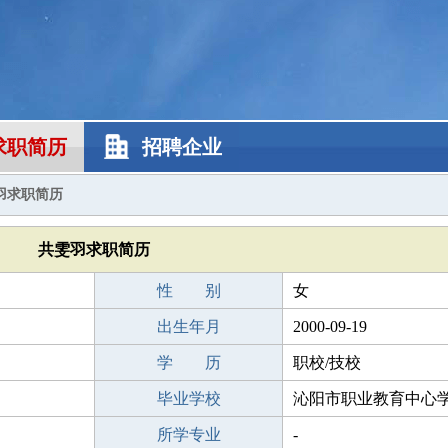
求职简历
招聘企业
羽求职简历
共雯羽求职简历
性 别
女
出生年月
2000-09-19
学 历
职校/技校
毕业学校
沁阳市职业教育中心
所学专业
-