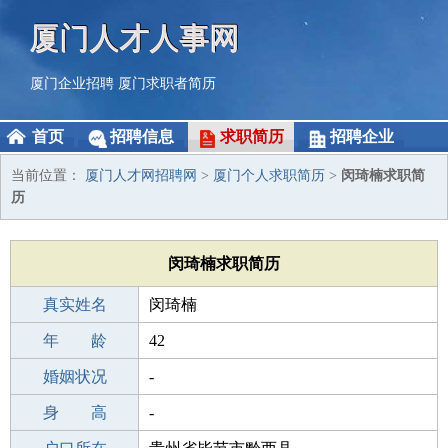
厦门人才人事网
厦门企业招聘
厦门求职者简历
首页
招聘信息
求职简历
招聘企业
当前位置：
厦门人才网招聘网
>
厦门个人求职简历
>
闵琦楠求职简
历
闵琦楠求职简历
真实姓名
闵琦楠
性 别
年 龄
女
42
出生年月
婚姻状况
1984-08-23
-
学 历
身 高
成人教育
-