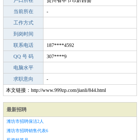
毕业学校
户口所在
宁波朗阁（）培训中心
贵州省毕节市黔西县
所学专业
当前所在
-
-
工作经验
工作方式
17
驾 照
到岗时间
C照
期望月薪
联系电话
187****4592
手机号码
QQ 号 码
187****4592
307****9
微信号码
电脑水平
187****4592
外语水平
求职意向
-
本文链接：http://www.999zp.com/jianli/844.html
最新招聘
潍坊市招聘保洁2人
潍坊市招聘销售代表6