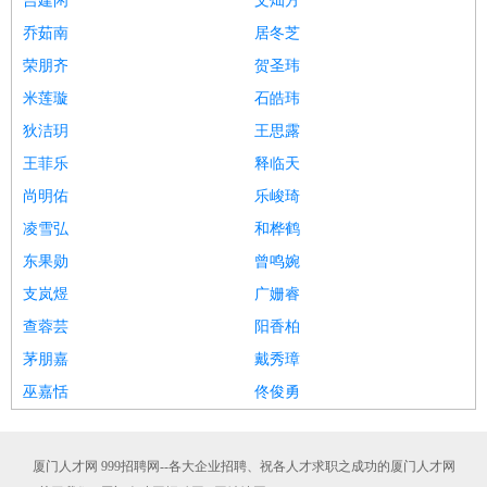
吉建闲
文灿方
乔茹南
居冬芝
荣朋齐
贺圣玮
米莲璇
石皓玮
狄洁玥
王思露
王菲乐
释临天
尚明佑
乐峻琦
凌雪弘
和桦鹤
东果勋
曾鸣婉
支岚煜
广姗睿
查蓉芸
阳香柏
茅朋嘉
戴秀璋
巫嘉恬
佟俊勇
厦门人才网 999招聘网--各大企业招聘、祝各人才求职之成功的厦门人才网