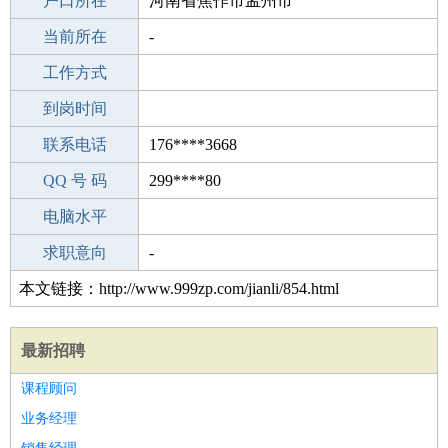
毕业学校
户口所在
天水市天光电脑培训学校
河南省焦作市孟州市
所学专业
当前所在
-
-
工作经验
工作方式
0
驾 照
到岗时间
C照
期望月薪
联系电话
176****3668
手机号码
QQ 号 码
176****3668
299****80
微信号码
电脑水平
176****3668
外语水平
求职意向
-
本文链接：http://www.999zp.com/jianli/854.html
最新招聘
课程顾问
业务经理