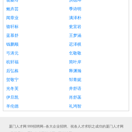
饶菱玲
洪德坤
鲍卉芸
季诗明
闻章业
满泽朴
骆轩标
瓮宜岩
蓝慕舒
王梦涵
钱鹏顺
迟泽棋
弓涛元
乞敬敬
杭轩福
简叶岸
后弘栋
释渊瀚
贺敬宁
邹青妮
光冬芙
井舒语
伊旦凯
肖舒菡
羊伦德
礼鸿智
厦门人才网 999招聘网--各大企业招聘、祝各人才求职之成功的厦门人才网