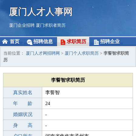
厦门人才人事网
厦门企业招聘
厦门求职者简历
首页
招聘信息
求职简历
招聘企业
当前位置：
厦门人才网招聘网
>
厦门个人求职简历
>
李誓智求职简
历
李誓智求职简历
真实姓名
李誓智
性 别
年 龄
男
24
出生年月
婚姻状况
2002-08-14
-
学 历
身 高
职校/技校
-