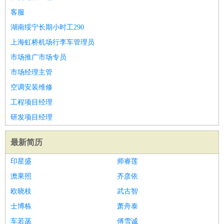
客服
湖南绥宁长期小时工290
上海虹桥机场行李车管理员
市场推广市场专员
市场经理主管
空调安装维修
工程项目经理
研发项目经理
最新简历
印星盛
师睿莲
澹果照
齐彦依
欧晓枝
武古智
士博栋
萧舟泰
车若菡
傅雪诚