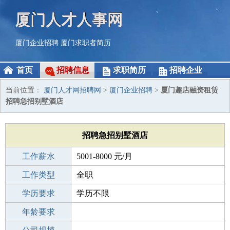
厦门人才人事网
厦门企业招聘
厦门求职者简历
首页
招聘信息
求职简历
招聘企业
当前位置：
厦门人才网招聘网
>
厦门企业招聘
>
厦门趣店融资租赁
招聘急招别墅酒店
招聘急招别墅酒店
工作薪水
5001-8000 元/月
招聘人数
工作类型
20人
全职
性别要求
学历要求
-
学历不限
工作经验
年龄要求
不限