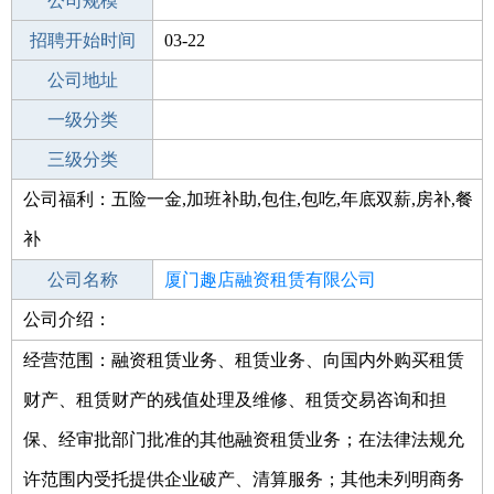
工作地点
公司规模
厦门翔安区
招聘开始时间
公司电话
03-22
招聘结束时间
公司地址
2022-03-26
一级分类
二级分类
三级分类
公司福利：五险一金,加班补助,包住,包吃,年底双薪,房补,餐
其他行业
有限责任公司
补
公司名称
厦门趣店融资租赁有限公司
公司介绍：
公司类型
有限责任公司(台港澳法人独资)
经营范围：融资租赁业务、租赁业务、向国内外购买租赁
财产、租赁财产的残值处理及维修、租赁交易咨询和担
保、经审批部门批准的其他融资租赁业务；在法律法规允
许范围内受托提供企业破产、清算服务；其他未列明商务