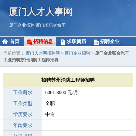
厦门人才人事网
厦门企业招聘
厦门求职者简历
首页
招聘信息
求职简历
招聘企业
当前位置：
厦门人才网招聘网
>
厦门企业招聘
>
厦门金龙联合汽车
工业招聘苏州消防工程师招聘
招聘苏州消防工程师招聘
工作薪水
6001-8000 元/月
招聘人数
工作类型
1人
全职
性别要求
学历要求
-
中专
工作经验
年龄要求
3-5年