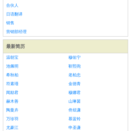
合伙人
日语翻译
销售
营销部经理
最新简历
温朝宝
穆佑宁
池佩明
靳熙尧
希秋柏
老柏忠
符素瑾
金德青
闻励君
穆娜君
赫木善
山琳茵
陶曼卉
佟炫谦
万珍羽
慕蓝铃
尤豪江
申圣谦