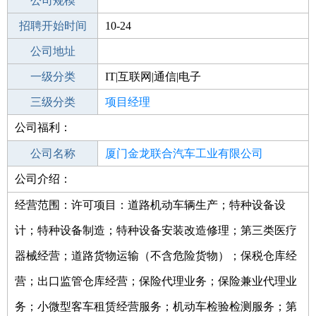
工作地点
公司规模
厦门湖里区
招聘开始时间
公司电话
10-24
招聘结束时间
公司地址
2022-11-30
一级分类
IT|互联网|通信|电子
二级分类
三级分类
技术开发
项目经理
公司福利：
其他行业
设计|工程
公司名称
厦门金龙联合汽车工业有限公司
公司介绍：
公司类型
有限责任公司(非自然人投资或控股的法
人独资)
经营范围：许可项目：道路机动车辆生产；特种设备设
计；特种设备制造；特种设备安装改造修理；第三类医疗
器械经营；道路货物运输（不含危险货物）；保税仓库经
营；出口监管仓库经营；保险代理业务；保险兼业代理业
务；小微型客车租赁经营服务；机动车检验检测服务；第