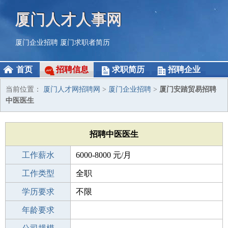
厦门人才人事网
厦门企业招聘
厦门求职者简历
首页
招聘信息
求职简历
招聘企业
当前位置：
厦门人才网招聘网
>
厦门企业招聘
>
厦门安踏贸易招聘
中医医生
招聘中医医生
工作薪水
6000-8000 元/月
招聘人数
工作类型
1人
全职
性别要求
学历要求
-
不限
工作经验
年龄要求
不限