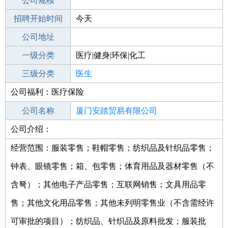
工作地点
公司规模
厦门集美区
招聘开始时间
公司电话
今天
招聘结束时间
公司地址
2021-10-07
一级分类
医疗|健身|环保|化工
二级分类
三级分类
医疗/护理
医生
公司福利：医疗保险
其他行业
制药/生物工程/医护
公司名称
厦门安踏贸易有限公司
公司介绍：
公司类型
有限责任公司(外商投资企业法人独资)
经营范围：服装零售；鞋帽零售；纺织品及针织品零售；
钟表、眼镜零售；箱、包零售；体育用品及器材零售（不
含弩）；其他电子产品零售；互联网销售；文具用品零
售；其他文化用品零售；其他未列明零售业（不含需经许
可审批的项目）；纺织品、针织品及原料批发；服装批