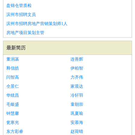
盘锦仓管质检
滨州市招聘文员
滨州市招聘房地产营销策划师1人
房地产项目策划主管
最新简历
董润菡
连善辉
释信皓
伊柏智
闫智高
力齐伟
仝景仁
家晨达
华炫昌
冷轩羽
毛银盛
童朝崇
钟慧馨
巩夏瑜
瓮寒光
安慕海
东方彩睿
赵荷晴