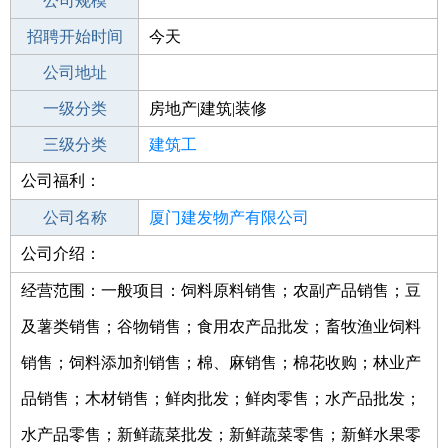
工作地点
公司规模
厦门湖里区
招聘开始时间
公司电话
今天
招聘结束时间
公司地址
2022-09-14
一级分类
房地产|建筑|装修
二级分类
三级分类
建筑/装修
建筑工
公司福利：
其他行业
钢结构
公司名称
厦门建发物产有限公司
公司介绍：
公司类型
其他有限责任公司
经营范围：一般项目：饲料原料销售；农副产品销售；豆
及薯类销售；谷物销售；食用农产品批发；畜牧渔业饲料
销售；饲料添加剂销售；棉、麻销售；棉花收购；林业产
品销售；木材销售；鲜肉批发；鲜肉零售；水产品批发；
水产品零售；新鲜蔬菜批发；新鲜蔬菜零售；新鲜水果零