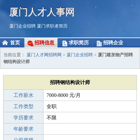
厦门人才人事网
厦门企业招聘
厦门求职者简历
首页
招聘信息
求职简历
招聘企业
当前位置：
厦门人才网招聘网
>
厦门企业招聘
>
厦门建发物产招聘
钢结构设计师
招聘钢结构设计师
工作薪水
7000-8000 元/月
招聘人数
工作类型
1人
全职
性别要求
学历要求
-
不限
工作经验
年龄要求
不限