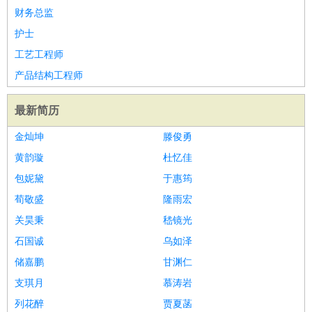
财务总监
护士
工艺工程师
产品结构工程师
最新简历
金灿坤
滕俊勇
黄韵璇
杜忆佳
包妮黛
于惠筠
荀敬盛
隆雨宏
关昊秉
嵇镜光
石国诚
乌如泽
储嘉鹏
甘渊仁
支琪月
慕涛岩
列花醉
贾夏菡