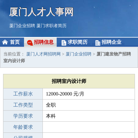
厦门人才人事网
厦门企业招聘
厦门求职者简历
首页
招聘信息
求职简历
招聘企业
当前位置：
厦门人才网招聘网
>
厦门企业招聘
>
厦门建发物产招聘
室内设计师
招聘室内设计师
工作薪水
12000-20000 元/月
招聘人数
工作类型
1人
全职
性别要求
学历要求
-
本科
工作经验
年龄要求
3-5年