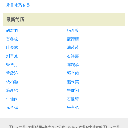
质量体系专员
最新简历
胡君羽
玛奇璇
百冬峻
蓝德清
叶俊林
浦茜茜
刘章旭
右裕嘉
管博月
陈婉菲
营欣沁
邓全佑
钱柏瀚
燕玉英
施新锦
牛健闲
牛信尚
石曼绮
元兰嫣
平章弘
厦门人才网 999招聘网--各大企业招聘、祝各人才求职之成功的厦门人才网