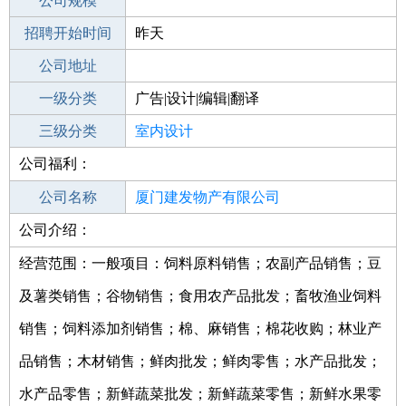
工作地点
公司规模
厦门湖里区
招聘开始时间
公司电话
昨天
招聘结束时间
公司地址
2021-11-07
一级分类
广告|设计|编辑|翻译
二级分类
三级分类
美术/设计
室内设计
公司福利：
其他行业
公司名称
厦门建发物产有限公司
公司介绍：
公司类型
其他有限责任公司
经营范围：一般项目：饲料原料销售；农副产品销售；豆
及薯类销售；谷物销售；食用农产品批发；畜牧渔业饲料
销售；饲料添加剂销售；棉、麻销售；棉花收购；林业产
品销售；木材销售；鲜肉批发；鲜肉零售；水产品批发；
水产品零售；新鲜蔬菜批发；新鲜蔬菜零售；新鲜水果零