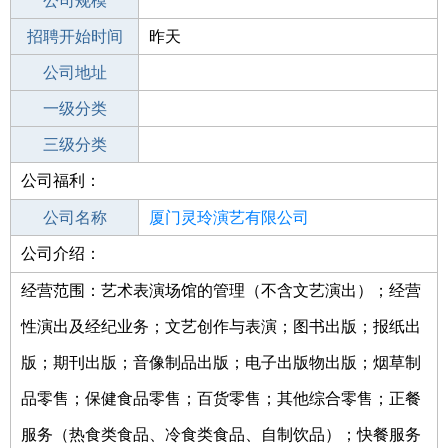
工作地点
公司规模
厦门思明区
招聘开始时间
公司电话
昨天
招聘结束时间
公司地址
2022-05-30
一级分类
二级分类
三级分类
公司福利：
其他行业
公司名称
厦门灵玲演艺有限公司
公司介绍：
公司类型
有限责任公司(自然人投资或控股)
经营范围：艺术表演场馆的管理（不含文艺演出）；经营
性演出及经纪业务；文艺创作与表演；图书出版；报纸出
版；期刊出版；音像制品出版；电子出版物出版；烟草制
品零售；保健食品零售；百货零售；其他综合零售；正餐
服务（热食类食品、冷食类食品、自制饮品）；快餐服务