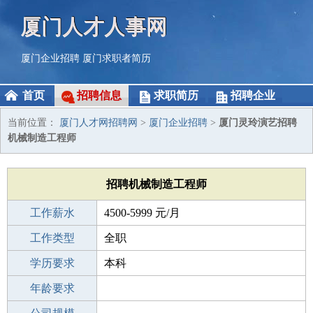
厦门人才人事网
厦门企业招聘
厦门求职者简历
首页
招聘信息
求职简历
招聘企业
当前位置：
厦门人才网招聘网
>
厦门企业招聘
>
厦门灵玲演艺招聘
机械制造工程师
招聘机械制造工程师
工作薪水
4500-5999 元/月
招聘人数
工作类型
若干
全职
性别要求
学历要求
-
本科
工作经验
年龄要求
应届生