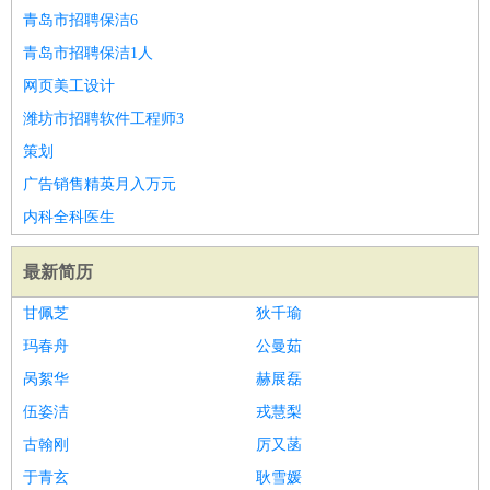
青岛市招聘保洁6
青岛市招聘保洁1人
网页美工设计
潍坊市招聘软件工程师3
策划
广告销售精英月入万元
内科全科医生
最新简历
甘佩芝
狄千瑜
玛春舟
公曼茹
呙絮华
赫展磊
伍姿洁
戎慧梨
古翰刚
厉又菡
于青玄
耿雪媛