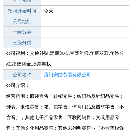
工作地点
公司规模
厦门思明区
招聘开始时间
公司电话
今天
招聘结束时间
公司地址
2022-02-07
一级分类
二级分类
三级分类
公司福利：交通补贴,定期体检,带薪年假,年底双薪,年终分
其他行业
红,绩效奖金,股票期权
公司名称
厦门安踏贸易有限公司
公司介绍：
公司类型
有限责任公司(外商投资企业法人独资)
经营范围：服装零售；鞋帽零售；纺织品及针织品零售；
钟表、眼镜零售；箱、包零售；体育用品及器材零售（不
含弩）；其他电子产品零售；互联网销售；文具用品零
售；其他文化用品零售；其他未列明零售业（不含需经许