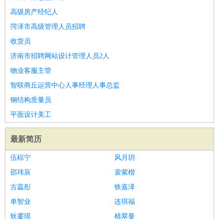
高级房产经纪人
菏泽市高级管理人员招聘
收货员
济南市招聘网站设计管理人员2人
物业客服主管
智联商丘运营中心人事经理人事总监
钢结构质量员
平面设计美工
最新简历
伍棕宁
风月玥
邵玮辰
裴紫楷
古蕊彤
铁嘉泽
单智业
连琪福
狄霎瑶
植翠曼