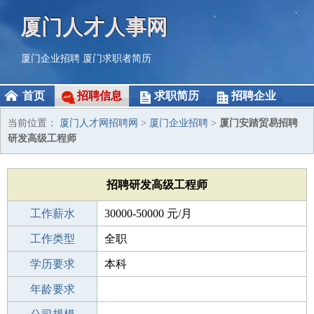
厦门人才人事网
厦门企业招聘
厦门求职者简历
首页
招聘信息
求职简历
招聘企业
当前位置：
厦门人才网招聘网
>
厦门企业招聘
>
厦门安踏贸易招聘
研发高级工程师
招聘研发高级工程师
工作薪水
30000-50000 元/月
招聘人数
工作类型
若干
全职
性别要求
学历要求
-
本科
工作经验
年龄要求
3-5年