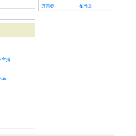
齐美春
柏瀚曲
女主播
妆品