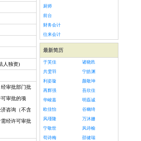
厨师
前台
财务会计
往来会计
最新简历
于芙佳
诸晓邑
法人独资)
共雯羽
宁皓渊
利姿璇
颜敬坤
、经审批部门批
再辉强
吾欣佳
许可审批的项
华峻嘉
明磊诚
经济咨询（不含
欧佳怡
谷幽绮
风瑾隆
万沐姗
含需经许可审批
宁敬世
风诗榆
苟诗梅
邵健瑞