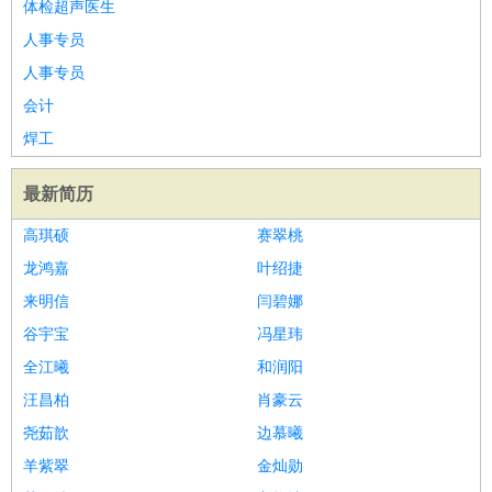
体检超声医生
人事专员
人事专员
会计
焊工
最新简历
高琪硕
赛翠桃
龙鸿嘉
叶绍捷
来明信
闫碧娜
谷宇宝
冯星玮
全江曦
和润阳
汪昌柏
肖豪云
尧茹歆
边慕曦
羊紫翠
金灿勋