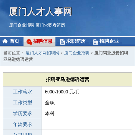
厦门人才人事网
厦门企业招聘
厦门求职者简历
首页
招聘信息
求职简历
招聘企业
当前位置：
厦门人才网招聘网
>
厦门企业招聘
>
厦门钨业股份招聘
亚马逊德语运营
招聘亚马逊德语运营
工作薪水
6000-10000 元/月
招聘人数
工作类型
全职
性别要求
学历要求
-
本科
工作经验
年龄要求
1-3年