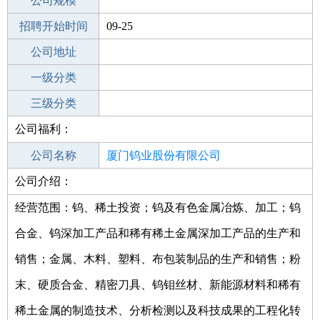
工作地点
公司规模
厦门集美区
招聘开始时间
公司电话
09-25
招聘结束时间
公司地址
2021-10-24
一级分类
二级分类
三级分类
公司福利：
其他行业
计算机软件/计算机服务(系统/数据服务)/
互联网/电子商务/批发/零售/贸易/进出口
公司名称
厦门钨业股份有限公司
公司介绍：
公司类型
其他股份有限公司(上市)
经营范围：钨、稀土投资；钨及有色金属冶炼、加工；钨
合金、钨深加工产品和稀有稀土金属深加工产品的生产和
销售；金属、木料、塑料、布包装制品的生产和销售；粉
末、硬质合金、精密刀具、钨钼丝材、新能源材料和稀有
稀土金属的制造技术、分析检测以及科技成果的工程化转