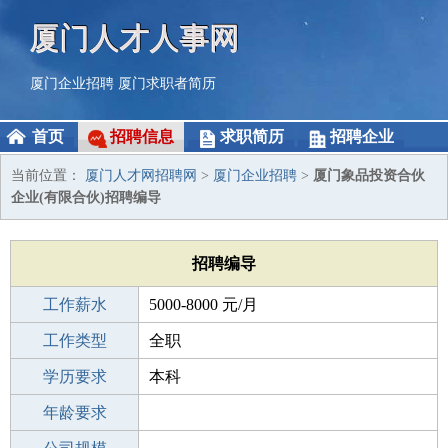
厦门人才人事网
厦门企业招聘
厦门求职者简历
首页
招聘信息
求职简历
招聘企业
当前位置：
厦门人才网招聘网
>
厦门企业招聘
>
厦门象品投资合伙
企业(有限合伙)招聘编导
招聘编导
工作薪水
5000-8000 元/月
招聘人数
工作类型
1人
全职
性别要求
学历要求
-
本科
工作经验
年龄要求
1-3年