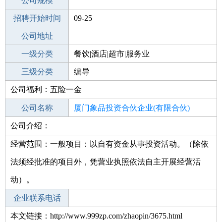
工作地点
公司规模
厦门湖里区
招聘开始时间
公司电话
09-25
招聘结束时间
公司地址
2021-11-06
一级分类
餐饮|酒店|超市|服务业
二级分类
三级分类
娱乐/影视
编导
公司福利：五险一金
其他行业
公司名称
厦门象品投资合伙企业(有限合伙)
公司介绍：
公司类型
有限合伙企业
经营范围：一般项目：以自有资金从事投资活动。（除依
法须经批准的项目外，凭营业执照依法自主开展经营活
动）。
企业联系电话
本文链接：http://www.999zp.com/zhaopin/3675.html