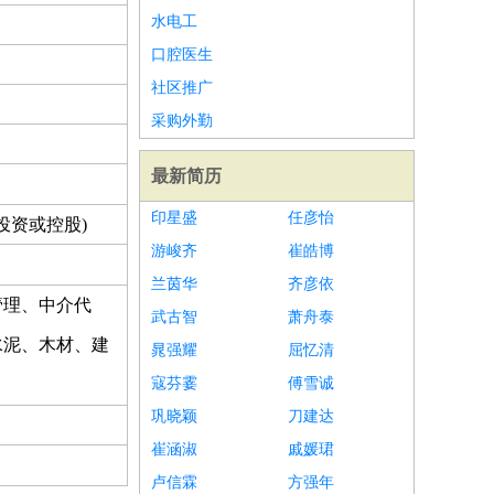
水电工
口腔医生
社区推广
采购外勤
最新简历
印星盛
任彦怡
投资或控股)
游峻齐
崔皓博
兰茵华
齐彦依
管理、中介代
武古智
萧舟泰
水泥、木材、建
晁强耀
屈忆清
寇芬霎
傅雪诚
巩晓颖
刀建达
崔涵淑
戚媛珺
卢信霖
方强年