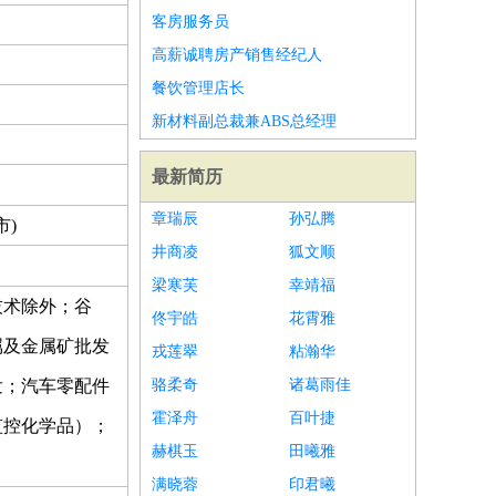
客房服务员
高薪诚聘房产销售经纪人
餐饮管理店长
新材料副总裁兼ABS总经理
最新简历
章瑞辰
孙弘腾
市)
井商凌
狐文顺
梁寒芙
幸靖福
技术除外；谷
佟宇皓
花霄雅
属及金属矿批发
戎莲翠
粘瀚华
发；汽车零配件
骆柔奇
诸葛雨佳
霍泽舟
百叶捷
监控化学品）；
赫棋玉
田曦雅
满晓蓉
印君曦