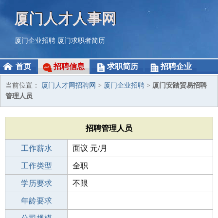
厦门人才人事网
厦门企业招聘
厦门求职者简历
首页
招聘信息
求职简历
招聘企业
当前位置：
厦门人才网招聘网
>
厦门企业招聘
>
厦门安踏贸易招聘
管理人员
招聘管理人员
工作薪水
面议 元/月
招聘人数
工作类型
1人
全职
性别要求
学历要求
-
不限
工作经验
年龄要求
不限