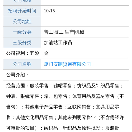
工作地点
公司规模
厦门思明区
招聘开始时间
公司电话
10-15
招聘结束时间
公司地址
2021-11-14
一级分类
普工|技工|生产|机械
二级分类
三级分类
汽车制造
加油站工作员
公司福利：五险一金
其他行业
制药/生物工程/医护
公司名称
厦门安踏贸易有限公司
公司介绍：
公司类型
有限责任公司(外商投资企业法人独资)
经营范围：服装零售；鞋帽零售；纺织品及针织品零售；
钟表、眼镜零售；箱、包零售；体育用品及器材零售（不
含弩）；其他电子产品零售；互联网销售；文具用品零
售；其他文化用品零售；其他未列明零售业（不含需经许
可审批的项目）；纺织品、针织品及原料批发；服装批