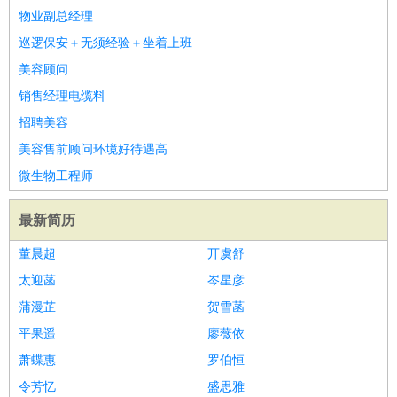
物业副总经理
巡逻保安＋无须经验＋坐着上班
美容顾问
销售经理电缆料
招聘美容
美容售前顾问环境好待遇高
微生物工程师
最新简历
董晨超
丌虞舒
太迎菡
岑星彦
蒲漫芷
贺雪菡
平果遥
廖薇依
萧蝶惠
罗伯恒
令芳忆
盛思雅