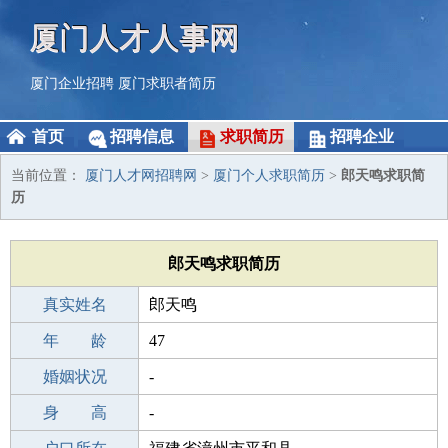
厦门人才人事网
厦门企业招聘
厦门求职者简历
首页
招聘信息
求职简历
招聘企业
当前位置：
厦门人才网招聘网
>
厦门个人求职简历
>
郎天鸣求职简
历
郎天鸣求职简历
真实姓名
郎天鸣
性 别
年 龄
男
47
出生年月
婚姻状况
1979-11-27
-
学 历
身 高
中专
-