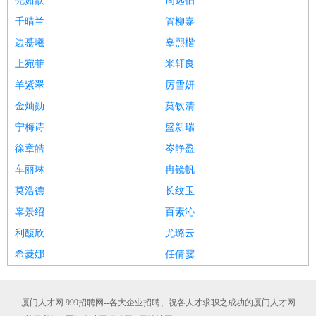
尧茹歆
周远伯
千晴兰
管柳嘉
边慕曦
辜熙楷
上宛菲
米轩良
羊紫翠
厉雪妍
金灿勋
莫钦清
宁梅诗
盛新瑞
徐章皓
岑静盈
车丽琳
冉镜帆
莫浩德
长纹玉
辜景绍
百素沁
利馥欣
尤璐云
希菱娜
任倩霎
厦门人才网 999招聘网--各大企业招聘、祝各人才求职之成功的厦门人才网