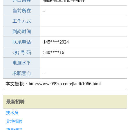
毕业学校
户口所在
中专
福建省漳州市平和县
所学专业
当前所在
-
-
工作经验
工作方式
24
驾 照
到岗时间
未知
期望月薪
联系电话
145****2924
手机号码
QQ 号 码
145****2924
540****16
微信号码
电脑水平
145****2924
外语水平
求职意向
-
本文链接：http://www.999zp.com/jianli/1066.html
最新招聘
技术员
异地招聘