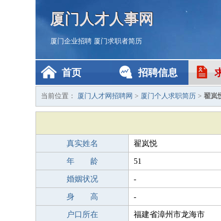
厦门人才人事网
厦门企业招聘
厦门求职者简历
首页
招聘信息
当前位置：
厦门人才网招聘网
>
厦门个人求职简历
>
翟岚
真实姓名
翟岚悦
年 龄
51
婚姻状况
-
身 高
-
户口所在
福建省漳州市龙海市