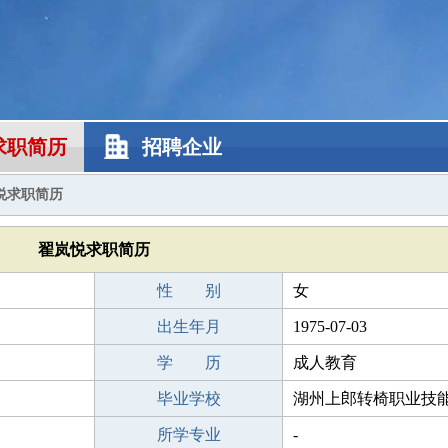
求职简历
招聘企业
悦求职简历
翟岚悦求职简历
性 别
女
出生年月
1975-07-03
学 历
成人教育
毕业学校
湖州上郎转椅职业技
所学专业
-