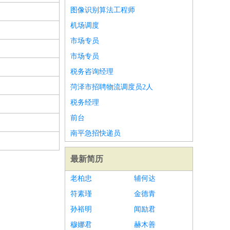
图像识别算法工程师
机场调度
市场专员
市场专员
税务咨询经理
菏泽市招聘物流调度员2人
税务经理
前台
南平急招快递员
最新简历
老柏忠
辅何达
符素瑾
金德青
孙裕明
闻励君
穆娜君
赫木善