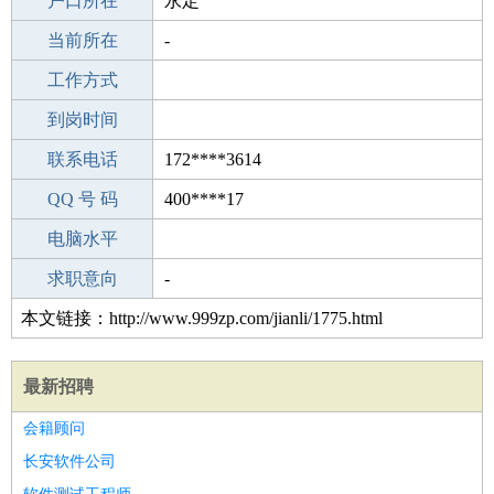
毕业学校
户口所在
专科
永定
所学专业
当前所在
-
-
工作经验
工作方式
6
驾 照
到岗时间
无
期望月薪
联系电话
172****3614
手机号码
QQ 号 码
172****3614
400****17
微信号码
电脑水平
172****3614
外语水平
求职意向
-
本文链接：http://www.999zp.com/jianli/1775.html
最新招聘
会籍顾问
长安软件公司