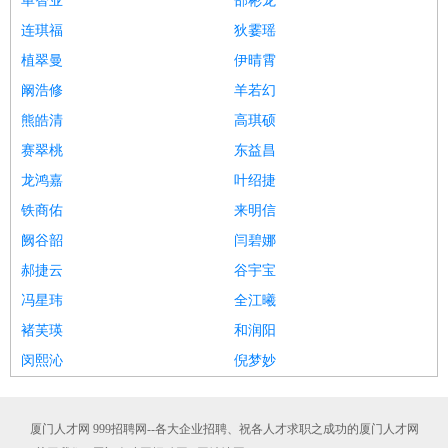
单智业
邵彬龙
连琪福
狄霎瑶
植翠曼
伊晴霄
阚浩修
羊若幻
熊皓清
高琪硕
赛翠桃
东益昌
龙鸿嘉
叶绍捷
铁商佑
来明信
阙谷韶
闫碧娜
郝捷云
谷宇宝
冯星玮
全江曦
褚芙瑛
和润阳
闵熙沁
倪梦妙
厦门人才网 999招聘网--各大企业招聘、祝各人才求职之成功的厦门人才网