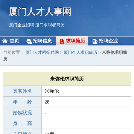
厦门人才人事网
厦门企业招聘
厦门求职者简历
首页
招聘信息
求职简历
招聘企业
当前位置：
厦门人才网招聘网
>
厦门个人求职简历
>
米弥伦求职简
历
米弥伦求职简历
真实姓名
米弥伦
性 别
年 龄
男
28
出生年月
婚姻状况
1998-07-29
-
学 历
身 高
专科
-