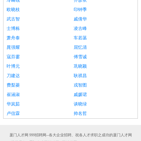
冷幽锐
齐彦依
欧晓枝
印钟季
武古智
戚倩华
士博栋
凌古峰
萧舟泰
车若菡
晁强耀
屈忆清
寇芬霎
傅雪诚
叶博元
巩晓颖
刀建达
耿祺昌
费梨菱
戎智图
崔涵淑
戚媛珺
华岚茹
谈晓绿
卢信霖
帅名哲
厦门人才网 999招聘网--各大企业招聘、祝各人才求职之成功的厦门人才网