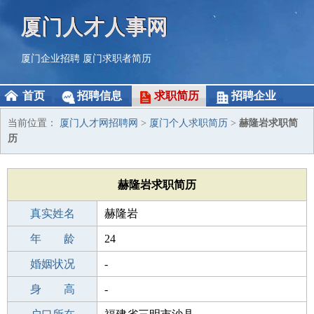
厦门人才人事网
厦门企业招聘
厦门求职者简历
首页
招聘信息
求职简历
招聘企业
当前位置：
厦门人才网招聘网
>
厦门个人求职简历
>
赫隆岩求职简
历
赫隆岩求职简历
真实姓名
赫隆岩
性 别
年 龄
男
24
出生年月
婚姻状况
2002-01-19
-
学 历
身 高
专科
-