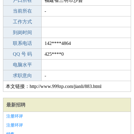
毕业学校
户口所在
福建华南女子职业学院
福建省三明市沙县
所学专业
当前所在
-
-
工作经验
工作方式
0
驾 照
到岗时间
C照
期望月薪
联系电话
142****4864
手机号码
QQ 号 码
142****4864
425****0
微信号码
电脑水平
142****4864
外语水平
求职意向
-
本文链接：http://www.999zp.com/jianli/883.html
最新招聘
注册环评
注册环评